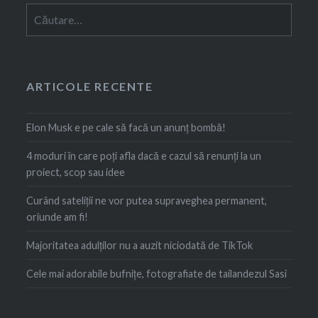
Caută
după:
ARTICOLE RECENTE
Elon Musk e pe cale să facă un anunț bombă!
4 moduri în care poți afla dacă e cazul să renunți la un
proiect, scop sau idee
Curând sateliții ne vor putea supraveghea permanent,
oriunde am fi!
Majoritatea adulților nu a auzit niciodată de TikTok
Cele mai adorabile bufnițe, fotografiate de tailandezul Sasi