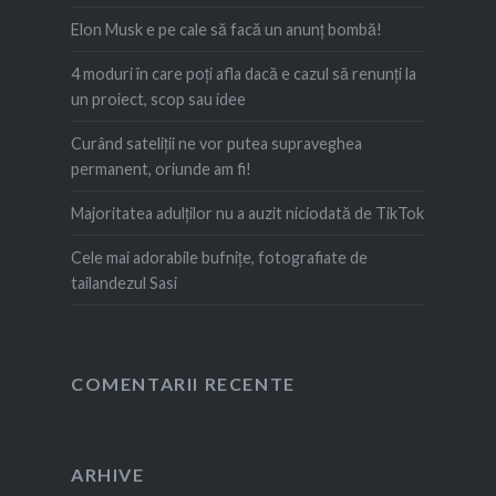
Elon Musk e pe cale să facă un anunț bombă!
4 moduri în care poți afla dacă e cazul să renunți la
un proiect, scop sau idee
Curând sateliții ne vor putea supraveghea
permanent, oriunde am fi!
Majoritatea adulților nu a auzit niciodată de TikTok
Cele mai adorabile bufnițe, fotografiate de
tailandezul Sasi
COMENTARII RECENTE
ARHIVE