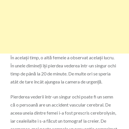
În același timp, o altă femeie a observat același lucru.
În unele dimineți își pierdea vederea într-un singur ochi
timp de până la 20 de minute. De multe ori se speria
atât de tare încât ajungea la camera de urgență.
Pierderea vederii într-un singur ochi poate fi un semn
că o persoană are un accident vascular cerebral. De
aceea uneia dintre femei i-a fost prescris cerebrolysin,
iar cealeilalte i s-a făcut un tomograf la creier. De
asemenea, mai poate semnala un nerv optic comprimat.