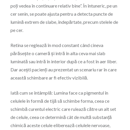
poți vedea în continuare relativ bine”. În întuneric, pe un
cer senin, se poate ajusta pentru a detecta puncte de
lumină extrem de slabe, îndepărtate, precum stelele de
pe cer.
Retina se reglează în mod constant când cineva
părăsește o cameră și intră în alta ceva mai slab
luminată sau intră în interior după ce a fost în aer liber.
Dar acești pacienți au prezentat un scenariu rar în care
această schimbare ar fi efectiv vizibilă.
Iată cum se întâmplă: Lumina face ca pigmentul în
celulele în formă de tijă să schimbe forma, ceea ce
schimbă curentul electric care rulează către un alt set
de celule, ceea ce determină cât de multă substanță
chimică aceste celule eliberează celulele nervoase,