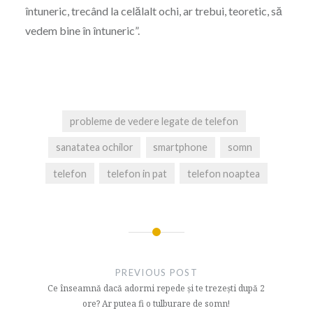
întuneric, trecând la celălalt ochi, ar trebui, teoretic, să
vedem bine în întuneric”.
probleme de vedere legate de telefon
sanatatea ochilor
smartphone
somn
telefon
telefon in pat
telefon noaptea
Navigare
în
PREVIOUS POST
articole
Ce înseamnă dacă adormi repede și te trezești după 2
ore? Ar putea fi o tulburare de somn!