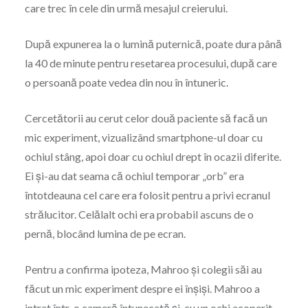
care trec în cele din urmă mesajul creierului.
După expunerea la o lumină puternică, poate dura până
la 40 de minute pentru resetarea procesului, după care
o persoană poate vedea din nou în întuneric.
Cercetătorii au cerut celor două paciente să facă un
mic experiment, vizualizând smartphone-ul doar cu
ochiul stâng, apoi doar cu ochiul drept în ocazii diferite.
Ei și-au dat seama că ochiul temporar „orb” era
întotdeauna cel care era folosit pentru a privi ecranul
strălucitor. Celălalt ochi era probabil ascuns de o
pernă, blocând lumina de pe ecran.
Pentru a confirma ipoteza, Mahroo și colegii săi au
făcut un mic experiment despre ei înșiși. Mahroo a
intrat într-o cameră întunecată și, cu un ochi acoperit,